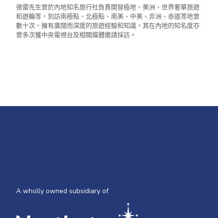
張雷先生曾於內地知名旅行社負責開發極地、美洲、世界奢華旅遊
和遊輪等，到訪南極點、北極點、南美、中美、非洲、赤道等地曾
數十次，擁有廣闊而深度的旅遊經驗和知識，其在內地的知名度亦
曾多次獲中央電視台及相關媒體邀請採訪。
A wholly owned subsidiary of