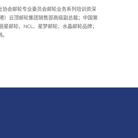
社协会邮轮专业委员会邮轮业务系列培训资深
香港）云顶邮轮集团销售部高级副总裁；中国第
丽星邮轮、NCL、星梦邮轮、水晶邮轮品牌；
销。