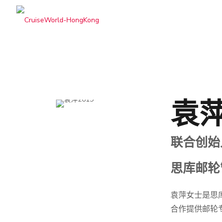
袁
联合创始
思库邮轮
袁萍女士是思
合作提供邮轮