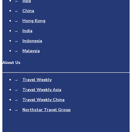
→
Asia
→
China
→
Hong Kong
→
India
→
Indonesia
→
Malaysia
About Us
→
Travel Weekly
→
Travel Weekly Asia
→
Travel Weekly China
→
Northstar Travel Group