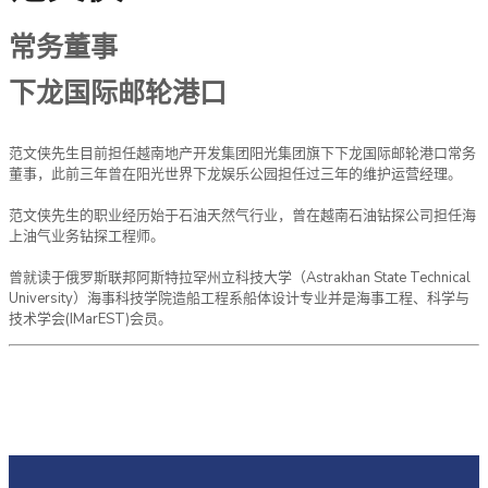
常务董事
下龙国际邮轮港口
范文侠先生目前担任越南地产开发集团阳光集团旗下下龙国际邮轮港口常务
董事，此前三年曾在阳光世界下龙娱乐公园担任过三年的维护运营经理。
范文侠先生的职业经历始于石油天然气行业，曾在越南石油钻探公司担任海
上油气业务钻探工程师。
曾就读于俄罗斯联邦阿斯特拉罕州立科技大学（Astrakhan State Technical
University）海事科技学院造船工程系船体设计专业并是海事工程、科学与
技术学会(IMarEST)会员。