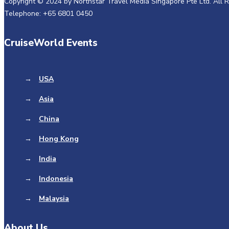
Copyright © 2024 by Northstar Travel Media Singapore Pte Ltd. All
Telephone: +65 6801 0450
CruiseWorld Events
→
USA
→
Asia
→
China
→
Hong Kong
→
India
→
Indonesia
→
Malaysia
About Us